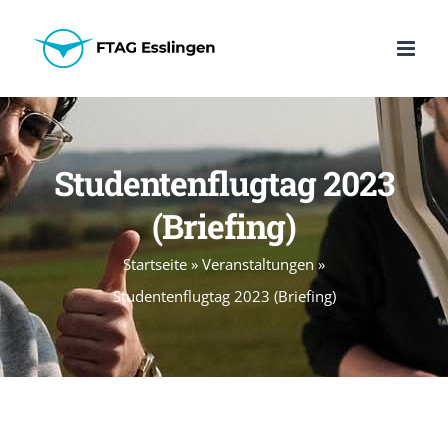
Zum
Inhalt
springen
Studentenflugtag 2023
(Briefing)
Startseite
»
Veranstaltungen
»
Studentenflugtag 2023 (Briefing)