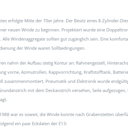
ktes erfolgte Mitte der 70er Jahre. Der Besitz eines 8-Zylinder-D
iner neuen Winde zu beginnen. Projektiert wurde eine Doppeltr
. Alle Windenaggregate sollten gut zugänglich sein. Eine komfort
edienung der Winde waren Sollbedingungen.
hren nahm der Aufbau stetig Kontur an: Rahmengestell, Hinterachs
ung vorne, Azimutrollen, Kappvorrichtung, Kraftstofftank, Batter
ll zusammenmontiert. Pneumatik und Elektronik wurde endgültig
rundanstrich mit dem Deckanstrich versehen, Seile aufgezogen,
agt.
1988 war es soweit, die Winde konnte nach Grabenstetten überf
folgend ein paar Eckdaten der E13: