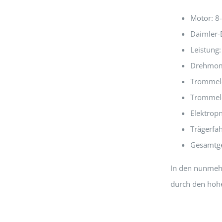
Motor: 8
Daimler-
Leistung
Drehmom
Trommeld
Trommeld
Elektrop
Trägerfa
Gesamtge
In den nunmehr
durch den hohe