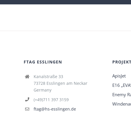
FTAG ESSLINGEN
PROJEK
ApisJet
Kanalstraße 33
73728 Esslingen am Neckar
E16 „EVA
Germany
Enemy R
(+49)711 397 3159
Windenau
ftag@hs-esslingen.de