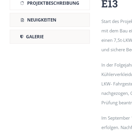
E13
PROJEKTBESCHREIBUNG
NEUIGKEITEN
Start des Proje
mit dem Bau e
GALERIE
einen 7,5t-LKW
und sichere B
In der Folgeja
Kühlerverkleid
LKW- Fahrgeste
nachgezogen, G
Prüfung beantr
Im September 
erfolgen. Nach