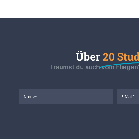
Über
20 Stu
Träumst du auch vom Fliegen?