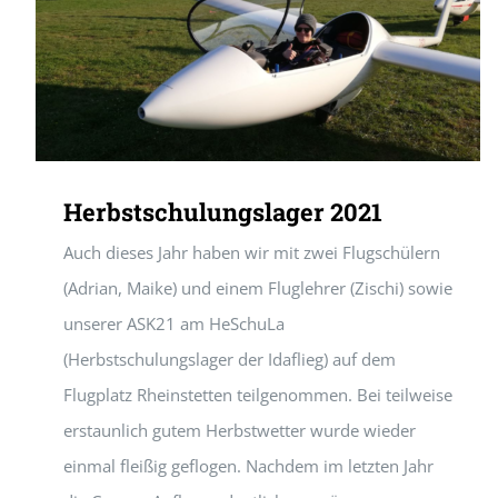
Herbstschulungslager 2021
Auch dieses Jahr haben wir mit zwei Flugschülern
(Adrian, Maike) und einem Fluglehrer (Zischi) sowie
unserer ASK21 am HeSchuLa
(Herbstschulungslager der Idaflieg) auf dem
Flugplatz Rheinstetten teilgenommen. Bei teilweise
erstaunlich gutem Herbstwetter wurde wieder
einmal fleißig geflogen. Nachdem im letzten Jahr