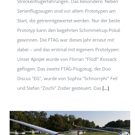
Streckenflugerfahrungen. Das Besondere: Neben
Serienflugzeugen sind vor allem Prototypen am
Start, die getrenntgewertet werden. Nur der beste
Prototyp kann den begehrten Schimmelcup-Pokal
gewinnen. Die FTAG war dieses Jahr erneut mit
dabei – und das erstmal mit eigenem Prototypen:
Unser ApisJet wurde von Florian "Flödl" Kossack
geflogen. Das zweite FTAG-Flugzeug, der Duo
Discus "EG", wurde von Sophia "Schnorrphi" Feil
und Stefan "Zischi" Zistler gesteuert. Das
[...]