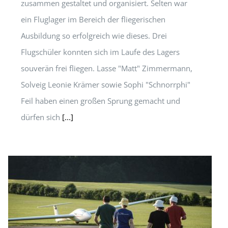
zusammen gestaltet und organisiert. Selten war
ein Fluglager im Bereich der fliegerischen
Ausbildung so erfolgreich wie dieses. Drei
Flugschüler konnten sich im Laufe des Lagers
souverän frei fliegen. Lasse "Matt" Zimmermann,
Solveig Leonie Krämer sowie Sophi "Schnorrphi"
Feil haben einen großen Sprung gemacht und
dürfen sich
[...]