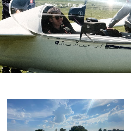
Startseite
»
Fluglager