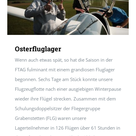
Osterfluglager
Wenn auch etwas spät, so hat die Saison in der
FTAG fulminant mit einem grandiosen Fluglager
begonnen. Sechs Tage am Stück konnte unsere
Flugzeugflotte nach einer ausgiebigen Winterpause
wieder ihre Flügel strecken. Zusammen mit dem
Schulungsdoppelsitzer der Fliegergruppe
Grabenstetten (FLG) waren unsere
Lagerteilnehmer in 126 Flügen über 61 Stunden in