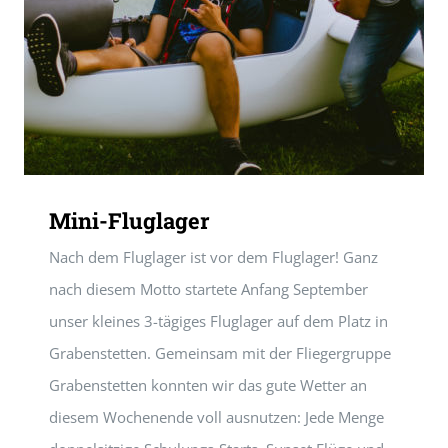
Mini-Fluglager
Nach dem Fluglager ist vor dem Fluglager! Ganz
nach diesem Motto startete Anfang September
unser kleines 3-tägiges Fluglager auf dem Platz in
Grabenstetten. Gemeinsam mit der Fliegergruppe
Grabenstetten konnten wir das gute Wetter an
diesem Wochenende voll ausnutzen: Jede Menge