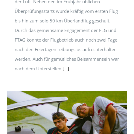
der Luft. Neben den im Frühjahr üblichen
Überprüfungsstarts wurde kräftig vom ersten Flug
bis hin zum solo 50 km Überlandflug geschult.
Durch das gemeinsame Engagement der FLG und
FTAG konnte der Flugbetrieb auch noch zwei Tage
nach den Feiertagen reibungslos aufrechterhalten
werden. Auch für gemütliches Beisammensein war
nach dem Unterstellen
[...]